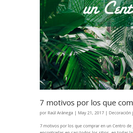
7 motivos por los que comp
por
Raúl Aránega
|
May 21, 2017
|
Decoración 
7 motivos por los que comprar en un Centro de J
encontrarlas en casi todos los sitios, en todas 