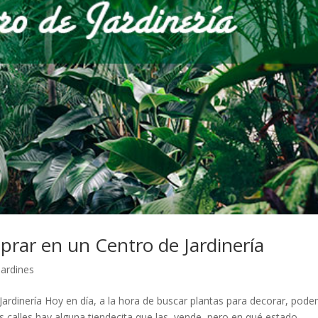
rar en un Centro de Jardinería
jardines
ardinería Hoy en día, a la hora de buscar plantas para decorar, pod
las calles hay alguna tiendecita que las vende, pero en qué estado…